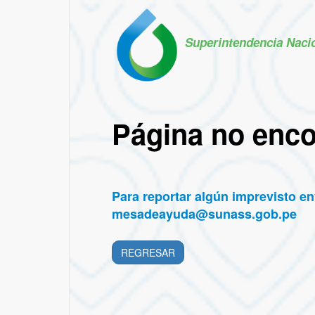
Superintendencia Naci
Página no enc
Para reportar algún imprevisto env
mesadeayuda@sunass.gob.pe
REGRESAR