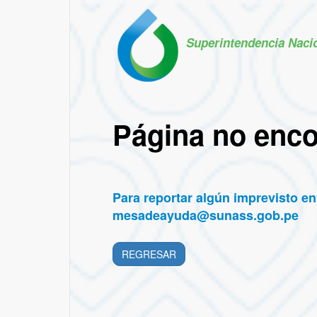
Superintendencia Naci
Página no enc
Para reportar algún imprevisto env
mesadeayuda@sunass.gob.pe
REGRESAR