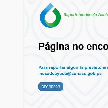
Superintendencia Naci
Página no enc
Para reportar algún imprevisto env
mesadeayuda@sunass.gob.pe
REGRESAR