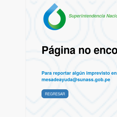
Superintendencia Naci
Página no enc
Para reportar algún imprevisto env
mesadeayuda@sunass.gob.pe
REGRESAR